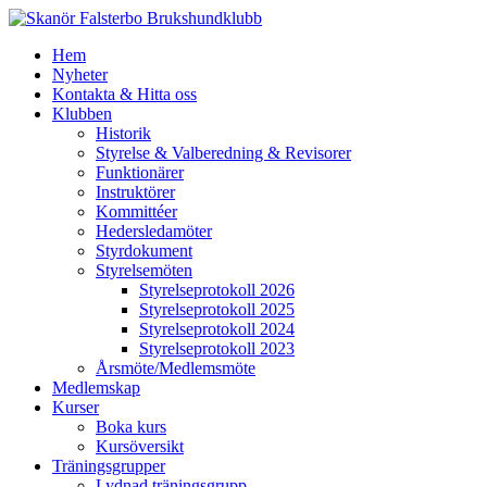
Hem
Nyheter
Kontakta & Hitta oss
Klubben
Historik
Styrelse & Valberedning & Revisorer
Funktionärer
Instruktörer
Kommittéer
Hedersledamöter
Styrdokument
Styrelsemöten
Styrelseprotokoll 2026
Styrelseprotokoll 2025
Styrelseprotokoll 2024
Styrelseprotokoll 2023
Årsmöte/Medlemsmöte
Medlemskap
Kurser
Boka kurs
Kursöversikt
Träningsgrupper
Lydnad träningsgrupp