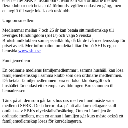
eller i en av SBK:s rasklubbar*. Man kan vara ordinarie medlem i
flera klubbar och betalar då förbundsavgiften endast en gång, men
en avgift till varje lokal- och rasklubb.
Ungdomsmedlem
Medlemmar mellan 7 och 25 år kan betala sitt medlemskap till
Sveriges Hundungdom (SHU) och välja Svenska
Brukshundklubben som specialklubb, då får de två medlemsskap för
priset av ett. Mer information om detta hittar Du på SHUs egna
hemsida
www.shu.se
.
Familjemedlem
En ordinarie medlems familjemedlemmar i samma hushåll, kan lösa
familjemedlemskap i samma klubb som den ordinarie medlemmen.
Då betalar familjemedlemmen bara en lokal klubbavgift och
hushållet får endast ett exemplar av tidningen Brukshunden till
hemadressen.
Tänk på att den som går kurs hos oss med en hund måste vara
medlem i SFBK. Detta beror bl.a. på att alla kursdeltagare skall
omfattas av SBKs olycksfallsförsäkring. Om en i familjen är
ordinarie medlem, men en annan i familjen går kurs måste också ett
familjemedlemskap lösas för kursdeltagaren.