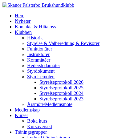
Hem
Nyheter
Kontakta & Hitta oss
Klubben
Historik
Styrelse & Valberedning & Revisorer
Funktionärer
Instruktörer
Kommittéer
Hedersledamöter
Styrdokument
Styrelsemöten
Styrelseprotokoll 2026
Styrelseprotokoll 2025
Styrelseprotokoll 2024
Styrelseprotokoll 2023
Årsmöte/Medlemsmöte
Medlemskap
Kurser
Boka kurs
Kursöversikt
Träningsgrupper
Lydnad träningsgrupp