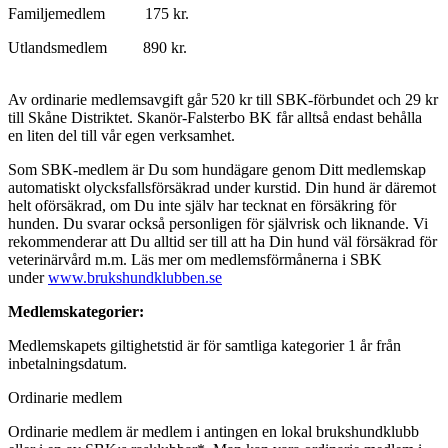
Familjemedlem 175 kr.
Utlandsmedlem 890 kr.
Av ordinarie medlemsavgift går 520 kr till SBK-förbundet och 29 kr
till Skåne Distriktet. Skanör-Falsterbo BK får alltså endast behålla
en liten del till vår egen verksamhet.
Som SBK-medlem är Du som hundägare genom Ditt medlemskap
automatiskt olycksfallsförsäkrad under kurstid. Din hund är däremot
helt oförsäkrad, om Du inte själv har tecknat en försäkring för
hunden. Du svarar också personligen för självrisk och liknande. Vi
rekommenderar att Du alltid ser till att ha Din hund väl försäkrad för
veterinärvård m.m. Läs mer om medlemsförmånerna i SBK
under
www.brukshundklubben.se
Medlemskategorier:
Medlemskapets giltighetstid är för samtliga kategorier 1 år från
inbetalningsdatum.
Ordinarie medlem
Ordinarie medlem är medlem i antingen en lokal brukshundklubb