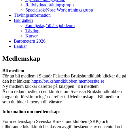
Rallylydnad träningsgrupp
Specialsök/Nose Work träningsgrupp
Tävlingsinformation
Bildgalleri
Familjedag/50 års jubileum
Tävling
Kurser
Barometern 2026
Länkar
Medlemskap
Bli medlem
För att bli medlem i Skanör Falsterbo Brukshundklubb klickar du på
den här länken:
https://brukshundklubben.membersite.se
Ny medlem klickar därefter på knappen ”Bli medlem”
Är du redan medlem i en klubb inom Svenska Brukshundklubben
loggar du först in och går därefter till Medlemskap – Bli medlem
som du hittar i menyn till vänster.
Information om medlemskap
:
För medlemskap i Svenska Brukshundklubben (SBK) och
tillhörande lokalklubb betalas en avgift bestående av en central och