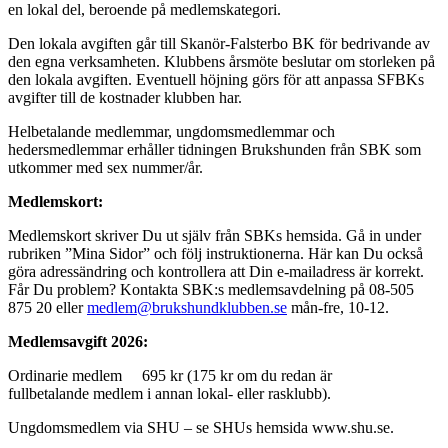
en lokal del, beroende på medlemskategori.
Den lokala avgiften går till Skanör-Falsterbo BK för bedrivande av
den egna verksamheten. Klubbens årsmöte beslutar om storleken på
den lokala avgiften. Eventuell höjning görs för att anpassa SFBKs
avgifter till de kostnader klubben har.
Helbetalande medlemmar, ungdomsmedlemmar och
hedersmedlemmar erhåller tidningen Brukshunden från SBK som
utkommer med sex nummer/år.
Medlemskort:
Medlemskort skriver Du ut själv från SBKs hemsida. Gå in under
rubriken ”Mina Sidor” och följ instruktionerna. Här kan Du också
göra adressändring och kontrollera att Din e-mailadress är korrekt.
Får Du problem? Kontakta SBK:s medlemsavdelning på 08-505
875 20 eller
medlem@brukshundklubben.se
mån-fre, 10-12.
Medlemsavgift 2026:
Ordinarie medlem 695 kr (175 kr om du redan är
fullbetalande medlem i annan lokal- eller rasklubb).
Ungdomsmedlem via SHU – se SHUs hemsida www.shu.se.