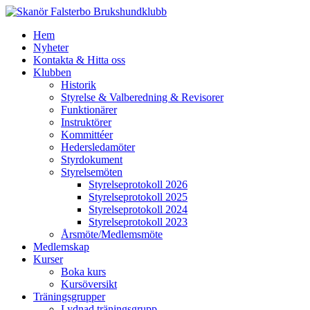
Hem
Nyheter
Kontakta & Hitta oss
Klubben
Historik
Styrelse & Valberedning & Revisorer
Funktionärer
Instruktörer
Kommittéer
Hedersledamöter
Styrdokument
Styrelsemöten
Styrelseprotokoll 2026
Styrelseprotokoll 2025
Styrelseprotokoll 2024
Styrelseprotokoll 2023
Årsmöte/Medlemsmöte
Medlemskap
Kurser
Boka kurs
Kursöversikt
Träningsgrupper
Lydnad träningsgrupp