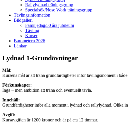
Rallylydnad träningsgrupp
Specialsök/Nose Work träningsgrupp
Tävlingsinformation
Bildgalleri
Familjedag/50 års jubileum
Tävling
Kurser
Barometern 2026
Länkar
Lydnad 1-Grundövningar
Mål:
Kursens mål är att träna grundfärdigheter inför tävlingsmoment i både
Förkunskaper:
Inga – men ambition att träna och eventuellt tävla.
Innehåll:
Grundfärdigheter inför alla moment i lydnad och rallylydnad. Olika inl
Avgift:
Kursavgiften är 1200 kronor och är på c:a 12 timmar.