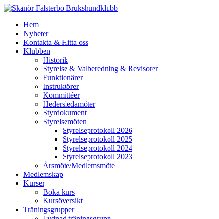
Hem
Nyheter
Kontakta & Hitta oss
Klubben
Historik
Styrelse & Valberedning & Revisorer
Funktionärer
Instruktörer
Kommittéer
Hedersledamöter
Styrdokument
Styrelsemöten
Styrelseprotokoll 2026
Styrelseprotokoll 2025
Styrelseprotokoll 2024
Styrelseprotokoll 2023
Årsmöte/Medlemsmöte
Medlemskap
Kurser
Boka kurs
Kursöversikt
Träningsgrupper
Lydnad träningsgrupp