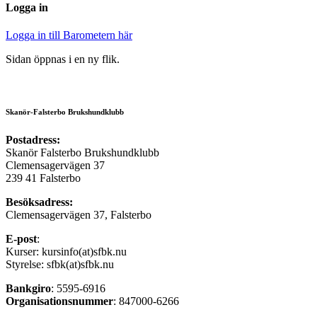
Logga in
Logga in till Barometern här
Sidan öppnas i en ny flik.
Skanör-Falsterbo Brukshundklubb
Postadress:
Skanör Falsterbo Brukshundklubb
Clemensagervägen 37
239 41 Falsterbo
Besöksadress:
Clemensagervägen 37, Falsterbo
E-post
:
Kurser: kursinfo(at)sfbk.nu
Styrelse: sfbk(at)sfbk.nu
Bankgiro
: 5595-6916
Organisationsnummer
: 847000-6266