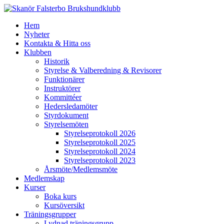
Hem
Nyheter
Kontakta & Hitta oss
Klubben
Historik
Styrelse & Valberedning & Revisorer
Funktionärer
Instruktörer
Kommittéer
Hedersledamöter
Styrdokument
Styrelsemöten
Styrelseprotokoll 2026
Styrelseprotokoll 2025
Styrelseprotokoll 2024
Styrelseprotokoll 2023
Årsmöte/Medlemsmöte
Medlemskap
Kurser
Boka kurs
Kursöversikt
Träningsgrupper
Lydnad träningsgrupp