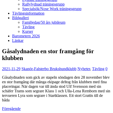
Rallylydnad träningsgrupp
Specialsök/Nose Work träningsgrupp
Tävlingsinformation
Bildgalleri
Familjedag/50 års jubileum
Tävling
Kurser
Barometern 2026
Länkar
Gåsalydnaden en stor framgång för
klubben
2021-11-29
Skanör-Falsterbo Brukshundklubb
Nyheter
,
Tävling
0
Gåsalydnaden som gick av stapeln söndagen den 28 november blev
en stor framgång där många ekipage deltog från klubben med fina
placeringar. När dagen var till ända stod Ulf Svensson med sin
schäfer Trams som segrare Klass 1 och Ulla-Lena Remborn med sin
tervueren Lyra som segrare i Startklassen. Ett stort Grattis till de
båda
Föregående