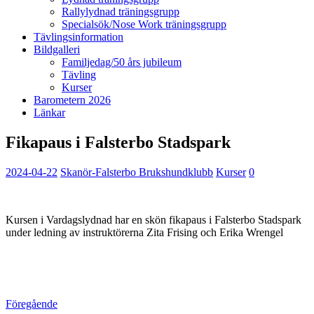
Rallylydnad träningsgrupp
Specialsök/Nose Work träningsgrupp
Tävlingsinformation
Bildgalleri
Familjedag/50 års jubileum
Tävling
Kurser
Barometern 2026
Länkar
Fikapaus i Falsterbo Stadspark
2024-04-22
Skanör-Falsterbo Brukshundklubb
Kurser
0
Kursen i Vardagslydnad har en skön fikapaus i Falsterbo Stadspark
under ledning av instruktörerna Zita Frising och Erika Wrengel
Föregående