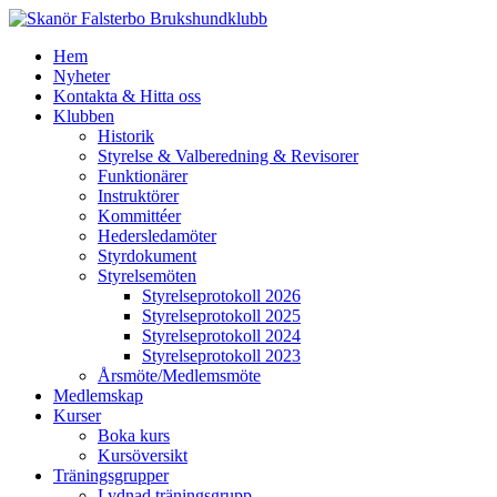
Hem
Nyheter
Kontakta & Hitta oss
Klubben
Historik
Styrelse & Valberedning & Revisorer
Funktionärer
Instruktörer
Kommittéer
Hedersledamöter
Styrdokument
Styrelsemöten
Styrelseprotokoll 2026
Styrelseprotokoll 2025
Styrelseprotokoll 2024
Styrelseprotokoll 2023
Årsmöte/Medlemsmöte
Medlemskap
Kurser
Boka kurs
Kursöversikt
Träningsgrupper
Lydnad träningsgrupp