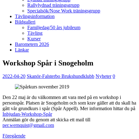
Rallylydnad träningsgrupp
Specialsök/Nose Work träningsgrupp
Tävlingsinformation
Bildgalleri
Familjedag/50 års jubileum
Tävling
Kurser
Barometern 2026
Länkar
Workshop Spår i Snogeholm
2022-04-20
Skanör-Falsterbo Brukshundklubb
Nyheter
0
Den 22 maj är du välkommen att vara med på en workshop i
personspår. Platsen är Snogeholm och som krav gäller att du skall ha
gått vår grundkurs i spår (Spår Appell). Mer information hittar du på
Inbjudan-Workshop-Spår
Anmälan gör du genom att skicka ett mail till
per.wernquist@gmail.com
Föregående