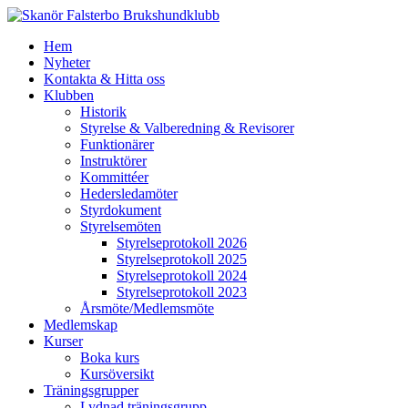
Hem
Nyheter
Kontakta & Hitta oss
Klubben
Historik
Styrelse & Valberedning & Revisorer
Funktionärer
Instruktörer
Kommittéer
Hedersledamöter
Styrdokument
Styrelsemöten
Styrelseprotokoll 2026
Styrelseprotokoll 2025
Styrelseprotokoll 2024
Styrelseprotokoll 2023
Årsmöte/Medlemsmöte
Medlemskap
Kurser
Boka kurs
Kursöversikt
Träningsgrupper
Lydnad träningsgrupp