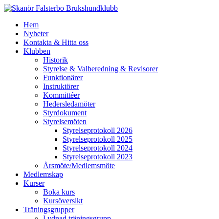
Hem
Nyheter
Kontakta & Hitta oss
Klubben
Historik
Styrelse & Valberedning & Revisorer
Funktionärer
Instruktörer
Kommittéer
Hedersledamöter
Styrdokument
Styrelsemöten
Styrelseprotokoll 2026
Styrelseprotokoll 2025
Styrelseprotokoll 2024
Styrelseprotokoll 2023
Årsmöte/Medlemsmöte
Medlemskap
Kurser
Boka kurs
Kursöversikt
Träningsgrupper
Lydnad träningsgrupp