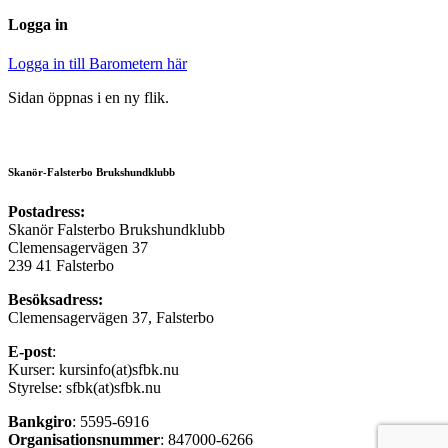
Logga in
Logga in till Barometern här
Sidan öppnas i en ny flik.
Skanör-Falsterbo Brukshundklubb
Postadress:
Skanör Falsterbo Brukshundklubb
Clemensagervägen 37
239 41 Falsterbo
Besöksadress:
Clemensagervägen 37, Falsterbo
E-post
:
Kurser: kursinfo(at)sfbk.nu
Styrelse: sfbk(at)sfbk.nu
Bankgiro
: 5595-6916
Organisationsnummer
: 847000-6266