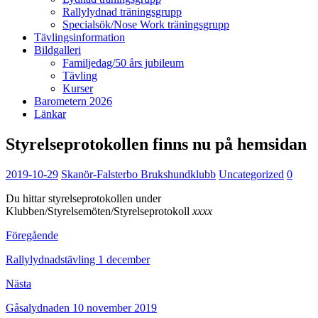
Rallylydnad träningsgrupp
Specialsök/Nose Work träningsgrupp
Tävlingsinformation
Bildgalleri
Familjedag/50 års jubileum
Tävling
Kurser
Barometern 2026
Länkar
Styrelseprotokollen finns nu på hemsidan
2019-10-29
Skanör-Falsterbo Brukshundklubb
Uncategorized
0
Du hittar styrelseprotokollen under
Klubben/Styrelsemöten/Styrelseprotokoll
xxxx
Föregående
Rallylydnadstävling 1 december
Nästa
Gåsalydnaden 10 november 2019