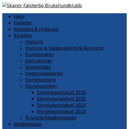
Hem
Nyheter
Kontakta & Hitta oss
Klubben
Historik
Styrelse & Valberedning & Revisorer
Funktionärer
Instruktörer
Kommittéer
Hedersledamöter
Styrdokument
Styrelsemöten
Styrelseprotokoll 2026
Styrelseprotokoll 2025
Styrelseprotokoll 2024
Styrelseprotokoll 2023
Årsmöte/Medlemsmöte
Medlemskap