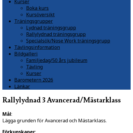
Kurser
Boka kurs
Kursöversikt
Träningsgrupper
Lydnad träningsgrupp
Rallylydnad träningsgrupp
Specialsök/Nose Work träningsgrupp
Tävlingsinformation
Bildgalleri
Familjedag/50 års jubileum
Tävling
Kurser
Barometern 2026
Länkar
Rallylydnad 3 Avancerad/Mästarklass
Mål
:
Lägga grunden för Avancerad och Mästarklass.
Förkunskaper
: